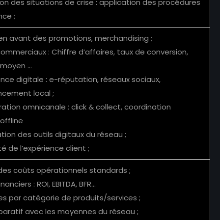
ion des situations de crise : application des procédures
nce ;
 en avant des promotions, merchandising ;
commerciaux : Chiffre d’affaires, taux de conversion,
moyen ...
nce digitale : e-réputation, réseaux sociaux,
ncement local ;
ration omnicanale : click & collect, coordination
offline
sation des outils digitaux du réseau ;
té de l’expérience client ;
i des coûts opérationnels standards ;
inanciers : ROI, EBITDA, BFR...
es par catégorie de produits/services ;
aratif avec les moyennes du réseau ;