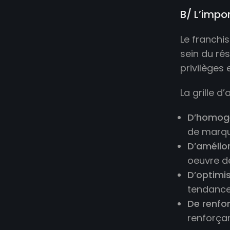
B/ L’impo
Le franchis
sein du ré
privilèges
La grille d
D’homogén
de marqu
D’amélior
oeuvre de
D’optimi
tendances
De renfor
renforça