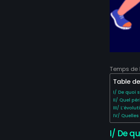
Temps de l
Table de
I/ De quoi 
II/ Quel pé
III/ L’évolu
IV/ Quelles
I/ De qu