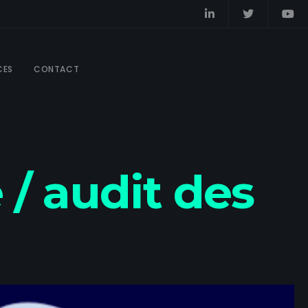
CES
CONTACT
e / audit des