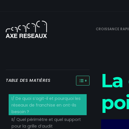
CROISSANCE RAPI
La 
TOGGLE TABLE OF CONT
TABLE DES MATIÈRES
po
I/ De quoi s’agit-il et pourquoi les
réseaux de franchise en ont-ils
besoin ?
II/ Quel périmètre et quel support
pour la grille d’audit