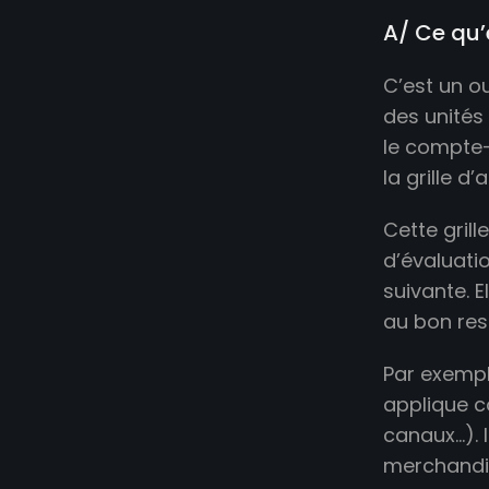
A/ Ce qu’
C’est un ou
des unités 
le compte-r
la grille d
Cette gril
d’évaluatio
suivante. El
au bon res
Par exempl
applique c
canaux…). 
merchandisi