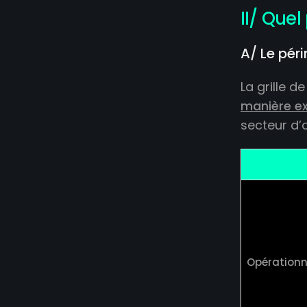
II/ Quel
A/ Le pér
La grille 
manière ex
secteur d’a
Opérationn