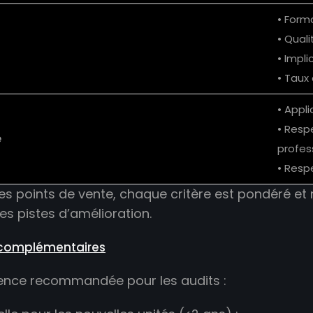
• Form
• Qual
• Impli
• Taux
• Appl
• Resp
é
profess
• Resp
les points de vente, chaque critère est pondéré et
es pistes d’amélioration.
 complémentaires
uence recommandée pour les audits :