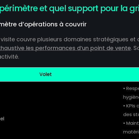
 périmètre et quel support pour la gri
imètre d’opérations à couvrir
de visite couvre plusieurs domaines stratégiques e
haustive les performances d’un point de vente
. 
ctivité.
Volet
• Resp
hygiène
• KPIs 
des st
el
• Main
matérie