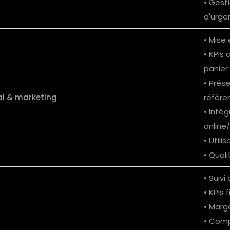
• Gest
d'urge
• Mise
• KPIs 
panier 
• Prése
l & marketing
référe
• Intég
online/
• Utili
• Quali
• Suiv
• KPIs f
• Marg
• Comp