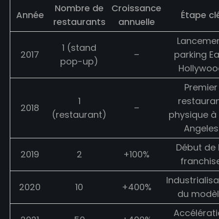
Nombre de
Croissance
Année
Étape cl
restaurants
annuelle
Lanceme
1 (stand
2017
–
parking Ea
pop-up)
Hollywoo
Premier
1
restaura
2018
–
(restaurant)
physique à
Angeles
Début de 
2019
2
+100%
franchis
Industrialis
2020
10
+400%
du modè
Accélérat