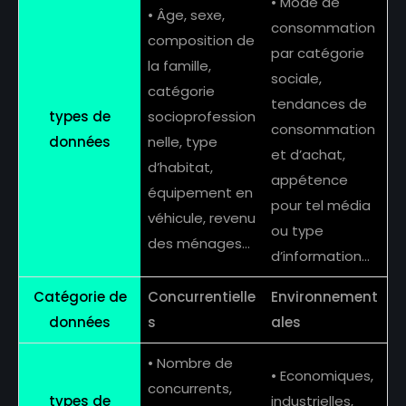
• Mode de
• Âge, sexe,
consommation
composition de
par catégorie
la famille,
sociale,
catégorie
tendances de
types de
socioprofession
consommation
données
nelle, type
et d’achat,
d’habitat,
appétence
équipement en
pour tel média
véhicule, revenu
ou type
des ménages…
d’information…
Catégorie de
Concurrentielle
Environnement
données
s
ales
• Nombre de
• Economiques,
concurrents,
types de
industrielles,