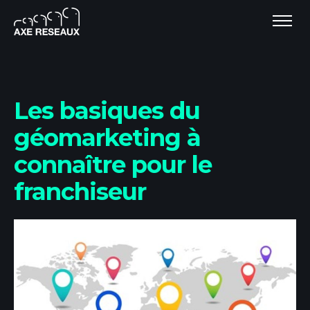
Les basiques du
géomarketing à
connaître pour le
franchiseur