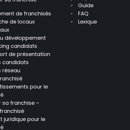
Guide
ement de franchisés
FAQ
che de locaux
Lexique
aux
 du développement
cing candidats
ort de présentation
s candidats
s réseau
franchisé
tissements pour le
sé
 sa franchise –
 franchisé
t juridique pour le
sé