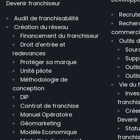
Devenir franchiseur
Recrut
Audit de franchisabilité
Recher
Création du réseau
commerci
Financement du franchiseur
Outils
Droit d’entrée et
Sour
redevances
Supp
Protéger sa marque
Outil
Unité pilote
Outil
Méthodologie de
Vie du 
conception
Inves
DIP
franchi
Contrat de franchise
Créer
Manuel Opératoire
Devenir
Géomarketing
Statu
Modèle Economique
franchi