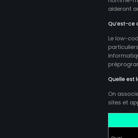
homme-mach
aideront a
Qu’est-ce 
Le low-cod
particulie
informatiq
préprogram
Quelle est 
On associe
sites et ap