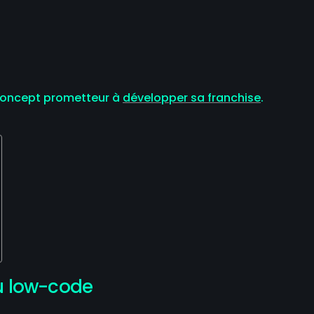
t concept prometteur à
développer sa franchise
.
du low-code