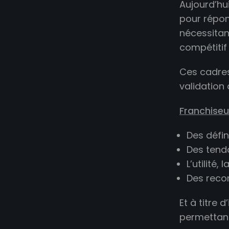
Aujourd’hu
pour répon
nécessitan
compétitif 
Ces cadres
validation
Franchiseu
Des défin
Des tend
L’utilité
Des reco
Et à titre
permettant