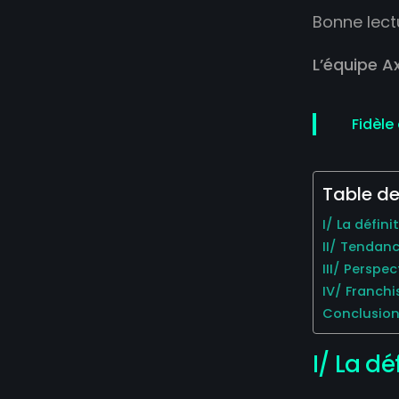
Bonne lect
L’équipe A
Fidèle
Table de
I/ La défin
II/ Tendanc
III/ Perspe
IV/ Franch
Conclusio
I/ La dé