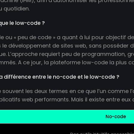
ine (IHM), afin d’autonomiser les professionnel
u quotidien.
que le low-code ?
e ou « peu de code » a quant à lui pour objectif d
rs le développement de sites web, sans posséde
ue. L’approche requiert peu de programmation, g
més. A ce jour, la plateforme low-code la plus c
la différence entre le no-code et le low-code ?
 souvent les deux termes en ce que l’un comme l
plicatifs web performants. Mais il existe entre eux
No-code