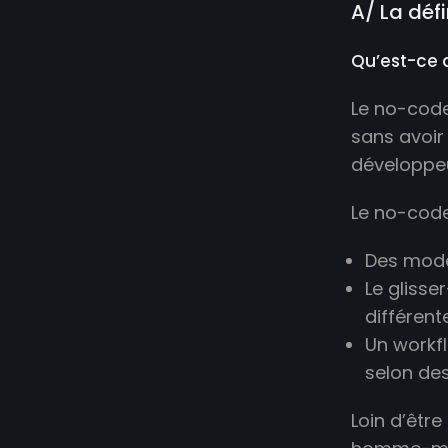
A/ La déf
Qu’est-ce 
Le no-code
sans avoir
développeu
Le no-code
Des modè
Le gliss
différen
Un workf
selon des
Loin d’êtr