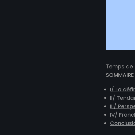
Temps de l
SOMMAIRE
I/ La déf
II/ Tenda
III/ Pers
IV/ Fran
Conclusi