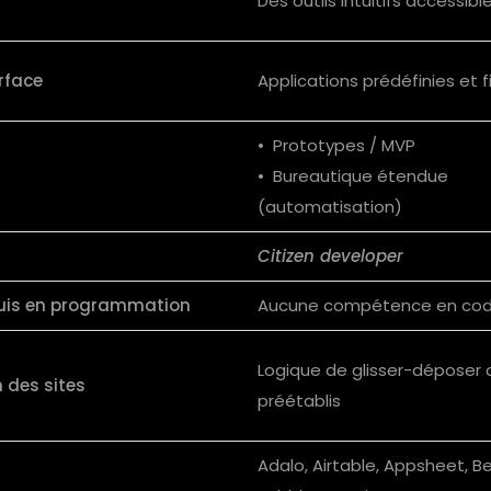
Des outils intuitifs accessib
erface
Applications prédéfinies et 
• Prototypes / MVP
• Bureautique étendue
(automatisation)
Citizen developer
quis en programmation
Aucune compétence en co
Logique de glisser-déposer 
 des sites
préétablis
Adalo, Airtable, Appsheet, B