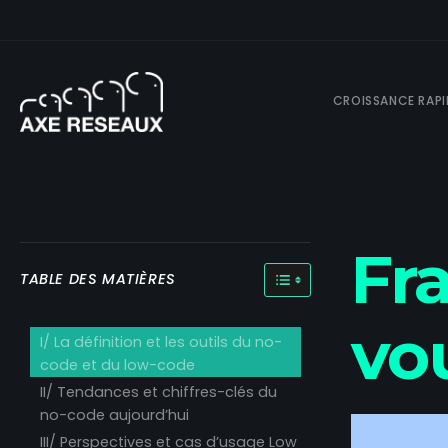
CROISSANCE RAPI
Fr
TOGGLE TABLE OF CONT
TABLE DES MATIÈRES
vo
I/ La définition et les outils du no-
code et du low-code
II/ Tendances et chiffres-clés du
no-code aujourd’hui
III/ Perspectives et cas d’usage Low