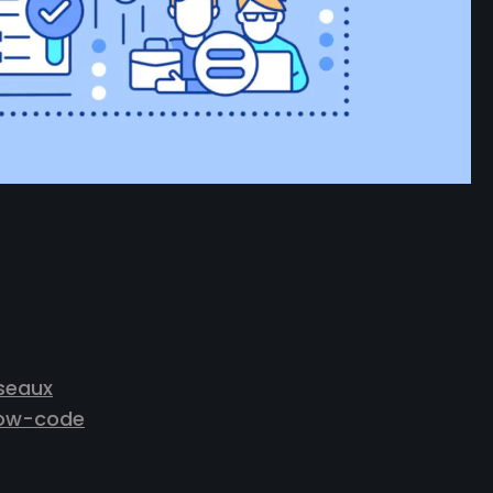
éseaux
 low-code