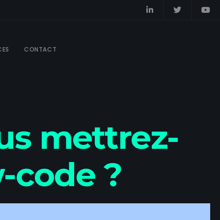
CES
CONTACT
us mettrez-
w-code ?